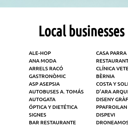
Local businesses
ALE-HOP
CASA PARRA
ANA MODA
RESTAURAN
ARRELS RACÓ
CLÍNICA VET
GASTRONÒMIC
BÈRNIA
ASP ASEPSIA
COSTA Y SOL
AUTOBUSES A. TOMÁS
D’ARA ARQU
AUTOGATA
DISENY GRÀF
ÓPTICA Y DIETÉTICA
PPAFROILAN
SIGNES
DISPEVI
BAR RESTAURANTE
DRONEAMO