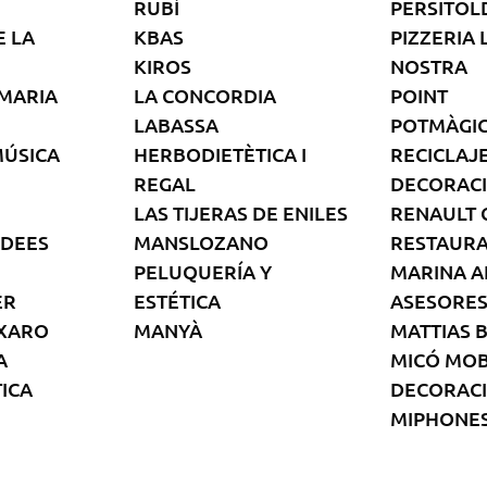
RUBÍ
PERSITOL
E LA
KBAS
PIZZERIA 
KIROS
NOSTRA
 MARIA
LA CONCORDIA
POINT
LABASSA
POTMÀGI
MÚSICA
HERBODIETÈTICA I
RECICLAJ
REGAL
DECORAC
LAS TIJERAS DE ENI
LES
RENAULT 
IDEES
MANS
LOZANO
RESTAURA
PELUQUERÍA Y
MARINA A
ER
ESTÉTICA
ASESORE
 XARO
MANYÀ
MATTIAS 
A
MICÓ MOB
ICA
DECORAC
MIPHONE