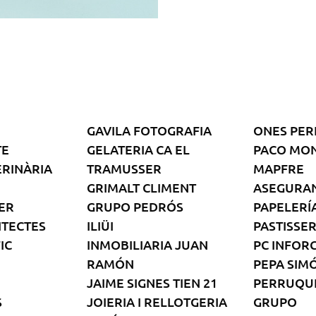
GAVILA FOTOGRAFIA
ONES PER
TE
GELATERIA CA EL
PACO MO
ERINÀRIA
TRAMUSSER
MAPFRE
GRIMALT CLIMENT
ASEGURA
ER
GRUPO PEDRÓS
PAPELERÍ
ITECTES
ILIÜI
PASTISSER
IC
INMOBILIARIA JUAN
PC INFOR
RAMÓN
PEPA SIM
JAIME SIGNES TIEN 21
PERRUQUE
S
JOIERIA I RELLOTGERIA
GRUPO