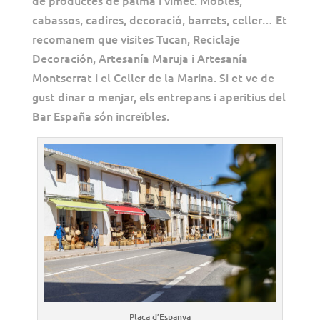
cabassos, cadires, decoració, barrets, celler… Et
recomanem que visites
Tucan,
Reciclaje
Decoración
, Artesanía Maruja i Artesanía
Montserrat i el
Celler de la Marina
. Si et ve de
gust dinar o menjar, els entrepans i aperitius del
Bar España són increïbles.
Plaça d’Espanya