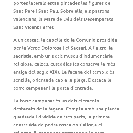
portes laterals estan pintades les figures de
Sant Pere i Sant Pau. Sobre ells, els patrons
valencians, la Mare de Déu dels Desemparats i
Sant Vicent Ferrer.
A un costat, la capella de la Comunió presidida
per la Verge Dolorosa i el Sagrari. A l’altre, la
sagristia, amb un petit museu d’indumentària
religiosa, calzes, custòdies (es conserva la més
antiga del segle XIX).
La façana del temple és
senzilla, orientada cap a la plaça. Destaca la
torre campanar i la porta d’entrada.
La torre campanar és un dels elements
destacats de la façana. Compta amb una planta
quadrada i dividida en tres parts, la primera
construïda de pedra tosca on s’allotja el
rellotge. El segon cos correspon a la part