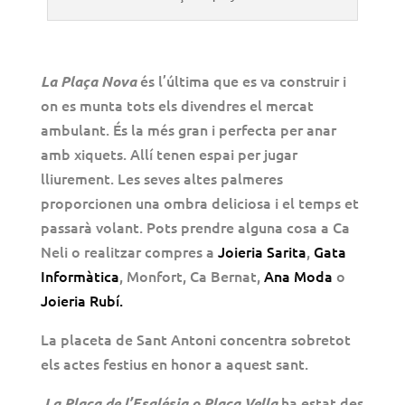
és l’última que es va construir i
La Plaça Nova
on es munta tots els divendres el mercat
ambulant. És la més gran i perfecta per anar
amb xiquets. Allí tenen espai per jugar
lliurement. Les seves altes palmeres
proporcionen una ombra deliciosa i el temps et
passarà volant. Pots prendre alguna cosa a Ca
Neli o realitzar compres a
Joieria Sarita
,
Gata
Informàtica
, Monfort, Ca Bernat,
Ana Moda
o
Joieria Rubí.
La placeta de Sant Antoni concentra sobretot
els actes festius en honor a aquest sant.
ha estat des
La Plaça de l’Església o Plaça Vella