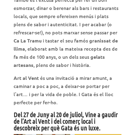
esmorzar, dinar o berenar als bars i restaurants
locals, que sempre ofereixen menús i plats
plens de sabor i autenticitat. I per acabar (o
refrescar-se!), no pots marxar sense passar per
i tastar el seu famós
Ca La Tramu
granissat de
, elaborat amb la mateixa recepta des de
llima
fa més de 100 anys, o un dels seus
gelats
, plens de sabor i història.
artesans
és una invitació a mirar amunt, a
Art al Vent
caminar a poc a poc, a deixar-se portar per
l’art… i per la vida de poble. I Gata és el lloc
perfecte per fer-ho.
Del 27 de Juny al 20 de juliol, Vine a gaudir
de l’Art al Vent i del comerç local i
descobreix per què
Gata és un luxe
.