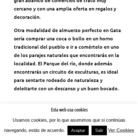
gran abanico de comercios de trato muy
cercano y con una amplia oferta en regalos y
decoración.
Otra modalidad de almuerzo perfecto en Gata
sería comprar una coca o bollo en un horno
tradicional del pueblo e ir a comértelo en uno
de los parajes naturales que encontrarás en la
localidad. El Parque del río, donde además
encontrarás un circuito de esculturas, es ideal
para sentarte rodeado de naturaleza y
deleitarte con un descanso y un buen bocado.
Esta web usa cookies
Usamos cookies, por lo que asumimos que si continúas
©2022
Factoria d'Idees.
Todos los derechos reservados.
navegando, estás de acuerdo.
Ver Cookies
Privacidad
- Aviso legal -
Cookies
⚡
Teamhost
Hosting
Aceptar
Salir