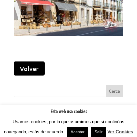
Esta web usa cookies
Usamos cookies, por lo que asumimos que si continúas
©2022
Factoria d'Idees.
Todos los derechos reservados.
navegando, estás de acuerdo.
Ver Cookies
Privacidad
- Aviso legal -
Cookies
⚡
Teamhost
Hosting
Aceptar
Salir